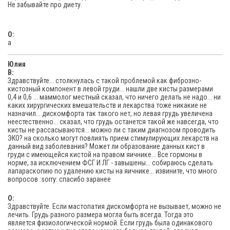
Не забывайте про диету.
O:
а
Юлия
В:
Здравствуйте... столкнулась с такой проблемой как фиброзно-
кистозный компонент в левой груди... нашли две кисты размерами
0,4 и 0,6 ... маммолог местный сказал, что ничего делать не надо... ни
каких хирургических вмешательств и лекарства тоже никакие не
назначил... дискомфорта так такого нет, но левая грудь увеличена
неестественно... сказал, что грудь останется такой же навсегда, что
кисты не рассасываются... можно ли с таким диагнозом проводить
ЭКО? на сколько могут повлиять прием стимулирующих лекарств на
данный вид заболевания? Может ли образование данных кист в
груди с имеющейся кистой на правом яичнике... Все гормоны в
норме, за исключением ФСГ И ЛГ - завышены... собираюсь сделать
лапараскопию по удалению кисты на яичнике... извините, что много
вопросов :sorry: спасибо заранее
O:
Здравствуйте. Если мастопатия дискомфорта не вызывает, можно не
лечить. Грудь разного размера могла быть всегда. Тогда это
является физиологической нормой. Если грудь была одинакового