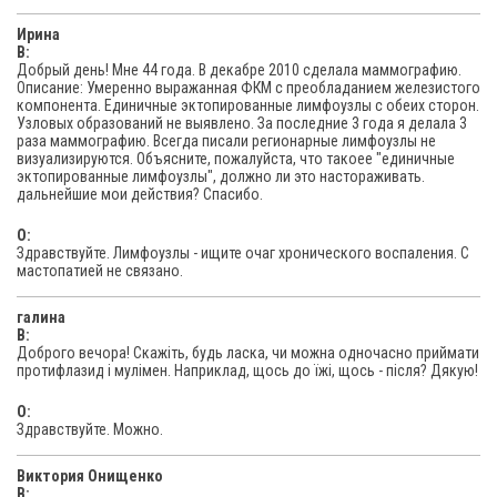
Ирина
В:
Добрый день! Мне 44 года. В декабре 2010 сделала маммографию.
Описание: Умеренно выражанная ФКМ с преобладанием железистого
компонента. Единичные эктопированные лимфоузлы с обеих сторон.
Узловых образований не выявлено. За последние 3 года я делала 3
раза маммографию. Всегда писали регионарные лимфоузлы не
визуализируются. Объясните, пожалуйста, что такоее "единичные
эктопированные лимфоузлы", должно ли это настораживать.
дальнейшие мои действия? Спасибо.
O:
Здравствуйте. Лимфоузлы - ищите очаг хронического воспаления. С
мастопатией не связано.
галина
В:
Доброго вечора! Скажіть, будь ласка, чи можна одночасно приймати
протифлазид і мулімен. Наприклад, щось до їжі, щось - після? Дякую!
O:
Здравствуйте. Можно.
Виктория Онищенко
В: