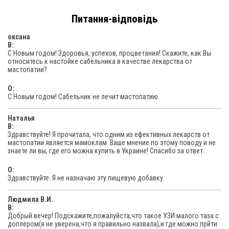
Питання-відповідь
оксана
В:
С Новым годом! Здоровья, успехов, процветания! Скажите, как Вы
относитесь к настойке сабельника в качестве лекарства от
мастопатии?
O:
С Новым годом! Сабельник не лечит мастопатию.
Наталья
В:
Здравствуйте! Я прочитала, что одним из ефективных лекарств от
мастопатии является мамоклам. Ваше мнение по этому поводу и не
знаете ли вы, где его можна купить в Украине! Спасибо за ответ.
O:
Здравствуйте. Я не назначаю эту пищевую добавку.
Людмила В.И.
В:
Добрый вечер! Подскажите,пожалуйста,что такое УЗИ малого таза с
доплером(я не уверена,что я правильно назвала),и где можно прйти