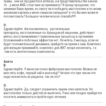
травы...они не продаются в аптеках, а в представительстве каком-
то....у меня ЖКБ стоит мне их принимать? Я прошу прощение, что
занимаю Ваше время, но смогу ли я победить мастопатию и по моим
анализам картина у меня слишком запущена? и что Вы мне можете
посоветовать? Большое человеческое спасибо!!!!!
O:
Здравствуйте. Фитокомплексы - растительные
препараты, изготовленные по Французкой лицензии, действуют
мягко, восстанавливают гормональные процессы в организме.
Осложнений и побочных эффектов нет. Лечитесь 3 месяца, если не
будет положительной динамики, прийдете на прием к нам. Комплекс
для женщин принимайте, комплекс для ЖКТ лучше исключить, т.к
.там есть желчегонные компоненты.
Анита
В:
Здравствуйте. У меня кистозно-фиброзная мастопатия. Можна ли
мне пить кофе, черный чай и шоколад? Читала что при таком это
надо исключать из рациона. так ли это?
O:
Здравствуйте. Да, следует ограничить прием этих напитков. Но
мастопатию только диетой не вылечить. Рано или поздно прийдется
посетить маммолога и пройти курс лечения.