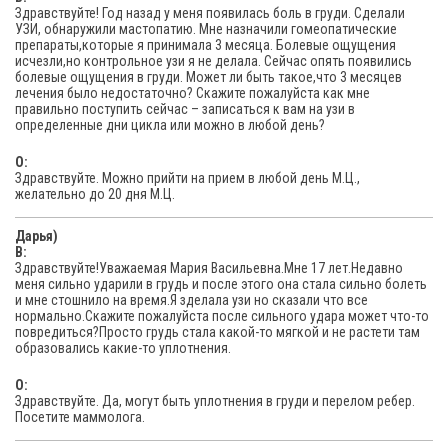
Здравствуйте! Год назад у меня появилась боль в груди. Сделали
УЗИ, обнаружили мастопатию. Мне назначили гомеопатические
препараты,которые я принимала 3 месяца. Болевые ощущения
исчезли,но контрольное узи я не делала. Сейчас опять появились
болевые ощущения в груди. Может ли быть такое,что 3 месяцев
лечения было недостаточно? Скажите пожалуйста как мне
правильно поступить сейчас – записаться к вам на узи в
определенные дни цикла или можно в любой день?
O:
Здравствуйте. Можно прийти на прием в любой день М.Ц.,
желательно до 20 дня М.Ц.
Дарья)
В:
Здравствуйте!Уважаемая Мария Васильевна.Мне 17 лет.Недавно
меня сильно ударили в грудь и после этого она стала сильно болеть
и мне стошнило на время.Я зделала узи но сказали что все
нормально.Скажите пожалуйста после сильного удара может что-то
повредиться?Просто грудь стала какой-то мягкой и не растети там
образовались какие-то уплотнения.
O:
Здравствуйте. Да, могут быть уплотнения в груди и перелом ребер.
Посетите маммолога.