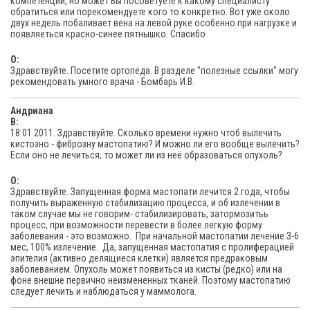
компетенции, но может Вы посоветуете к какому специалисту
обратиться или порекомендуете кого то конкретно. Вот уже около
двух недель побаливает вена на левой руке особенно при нагрузке и
появляеться красно-синее пятнышко. Спасибо
O:
Здравствуйте. Посетите ортопеда. В разделе "полезные ссылки" могу
рекомендовать умного врача - Бомбарь И.В.
Андриана
В:
18.01.2011. Здравствуйте. Сколько времени нужно чтоб вылечить
кистозно - фиброзну мастопатию? И можно ли его вообще вылечить?
Если оно не лечиться, то может ли из неё образоваться опухоль?
O:
Здравствуйте. Запущенная форма мастопати лечится 2 года, чтобы
получить выраженную стабилизацию процесса, и об излечении в
таком случае мы не говорим- стабилизировать, затормозитьь
процесс, при возможности перевести в более легкую форму
заболевания - это возможно. При начальной мастопатии лечение 3-6
мес, 100% излечение. Да, запущенная мастопатия с пролиферацией
эпителия (активно делящиеся клетки) является предраковым
заболеванием. Опухоль может появиться из кисты (редко) или на
фоне внешне первично неизмененных тканей. Поэтому мастопатию
следует лечить и наблюдаться у маммолога.