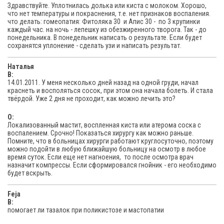
Здравствуйте. Уплотнилась долька или киста с молоком. Хорошо,
что нет температуры и покраснения, т.е. нет признаков воспаления.
что делать: гомеопатия: Фитоляка 30 и Апис 30 - по 3 крупинки
каждый час. на ночь - лепешку из обезжиренного творога. Так - до
понедельника. В понедельник написать о результате. Если будет
сохранятся уплонение - сделать узи и написать результат.
Наталья
В:
14.01.2011. У меня несколько дней назад на одной груди, начал
краснеть и восполяться сосок, при этом она начала болеть. И стала
твёрдой. Уже 2 дня не проходит, как можно лечить это?
O:
Локализованный мастит, воспленная киста или атерома соска с
воспалением. Срочно! Показаться хирургу как можно раньше.
Помните, что в больницах хирурги работают круглосуточно, поэтому
можно подойти в любую ближайшую больницу на осмотр в любое
время суток. Если еще нет нагноения, то после осмотра врач
назначит компрессы. Если сформировался гнойник - его необходимо
будет вскрыть.
Feja
В:
помогает ли тазалок при поликистозе и мастопатии