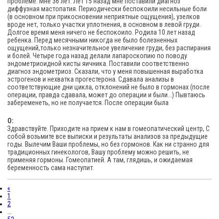
проблеме. Мне 36 лет. Лет 15 назад мне поставили диагноз
диффузная мастопатия. Периодически беспокоили несильные боли
(в основном при прикосновении неприятные ощущения), узелков
вроде нет, только участки уплотнения, в основном в левой груди.
Долгое время меня ничего не беспокоило. Родила 10 лет назад
ребенка. Перед месячными никогда не было болезненных
ощущений,только незначительное увеличение груди, без распирания
и болей. Четыре года назад делали лапароскопию по поводу
эндометриоидной кисты яичника. Поставили соответственно
диагноз эндометриоз. Сказали, что у меня повышенная выработка
эстрогенов и нехватка прогестерона. Сдавала анализы в
соответствующие дни цикла, отклонений не было в гормонах (после
операции, правда сдавала, может до операции и были...) Пывтаюсь
забеременеть, но не получается. После операции была
O:
Здравствуйте. Приходите на прием к нам в гомеопатический центр, С
собой возьмите все выписки и результаты анализов за предыдущие
годы. Вылечим Ваши проблемы, но без гормонов. Как ни странно для
традиционных гинекологов, Вашу проблему можно решить, не
применяя гормоны. Гомеопатией. А там, глядишь, и ожидаемая
беременность сама наступит.
«
1
2
...