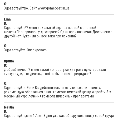
O:
Здравствуйтею. Сайт www.gomeopat.in.ua
Lina
В:
Здравствуйте!У меня локальный аденоз правой молочной
железы.Проверилась у двух врачей.Один врач назначил Достинекс,а
другой нет.Нужен ли он все таки при лечении?
O:
Здравствуйте. Оперировать.
ирина
В:
Добрый вечер! У меня такой вопрос: уже два раза пунктировали
кисту груди, что делать, чтоб не было опять рецидива?
O:
Здравствуйте. Если Вы действительно хотите вылечить кисту,
рекомендую обратиться в наш гомеопатический центр и пройти 3-х
месячный курс лечения гомеопатическими препаратами.
Nastia
В:
Здравствуйте,мне 17 лет,3 дня уже как обнаружила внизу левой груди