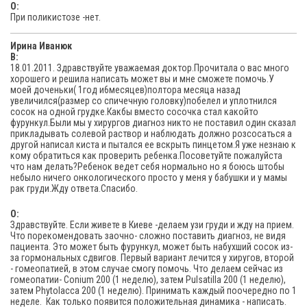
O:
При поликистозе -нет.
Ирина Иванюк
В:
18.01.2011. Здравствуйте уважаемая доктор.Прочитала о вас много
хорошего и решила написать может вы и мне сможете помочь.У
моей доченьки( 1год и6месяцев)полтора месяца назад
увеличился(размер со спичечную головку)побелел и уплотнился
сосок на одной грудке.Какбы вместо сосочка стал какойто
фурункул.Были мы у хирургов диагноз никто не поставил один сказал
прикладывать солевой раствор и наблюдать должно розсосаться а
другой написал киста и пытался ее вскрыть пинцетом.Я уже незнаю к
кому обратиться как проверить ребенка.Посоветуйте пожалуйста
что нам делать?Ребенок ведет себя нормально но я боюсь штобы
небыло ничего онкологического просто у меня у бабушки и у мамы
рак груди.Жду ответа.Спасибо.
O:
Здравствуйте. Если живете в Киеве -делаем узи груди и жду на прием.
Что порекомендовать заочно- сложно поставить диагноз, не видя
пациента. Это может быть фурункул, может быть набухший сосок из-
за гормональных сдвигов. Первый вариант лечится у хиругов, второй
- гомеопатией, в этом случае смогу помочь. Что делаем сейчас из
гомеопатии- Conium 200 (1 неделю), затем Pulsatilla 200 (1 неделю),
затем Phytolacca 200 (1 неделю). Принимать каждый поочередно по 1
неделе. Как только появится положительная динамика - написать.