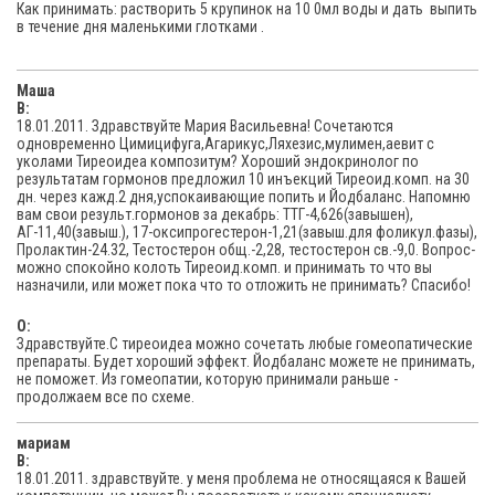
Как принимать: растворить 5 крупинок на 10 0мл воды и дать выпить
в течение дня маленькими глотками .
Маша
В:
18.01.2011. Здравствуйте Мария Васильевна! Сочетаются
одновременно Цимицифуга,Агарикус,Ляхезис,мулимен,аевит с
уколами Тиреоидеа композитум? Хороший эндокринолог по
результатам гормонов предложил 10 инъекций Тиреоид.комп. на 30
дн. через кажд.2 дня,успокаивающие попить и Йодбаланс. Напомню
вам свои результ.гормонов за декабрь: ТТГ-4,626(завышен),
АГ-11,40(завыш.), 17-оксипрогестерон-1,21(завыш.для фоликул.фазы),
Пролактин-24.32, Тестостерон общ.-2,28, тестостерон св.-9,0. Вопрос-
можно спокойно колоть Тиреоид.комп. и принимать то что вы
назначили, или может пока что то отложить не принимать? Спасибо!
O:
Здравствуйте.С тиреоидеа можно сочетать любые гомеопатические
препараты. Будет хороший эффект. Йодбаланс можете не принимать,
не поможет. Из гомеопатии, которую принимали раньше -
продолжаем все по схеме.
мариам
В:
18.01.2011. здравствуйте. у меня проблема не относящаяся к Вашей