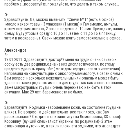
проблема...посоветуйте, пожалуйста, что делать в таком случае...
O:
Здравствуйте. Да, можно вылечить. "Свечи № 1" (есть в офисе)
-масло какао+травы - 3 упаковки (1 месяц) и Гамамелис, ампулы,
колем внутримышечно, 2 раза в неделю. 5- 10 амп. Приходите, напишу
схему, Буду утром в среду с 10 до 11, затем с 11 до 16 в пятницу,
затем в воскресеньт. Свечи можно взять самостоятельно в офисе .
Александра
В:
18.01.2011. Здравствуйте,доктор!У меня на груди очень близко к
соску есть две родинки,одна из них диспластическая, поэтому
придется удалять сразу обе ( методом хирургического иссечения).
Направили на консультацию к онкологу-маммологу, в связи с чем к
Вам вопрос: насколько нежелательным или опасным может быть
удаление таких родинок именно для груди, так как знаю что опасны
даже микротравмы груди и очень переживаю как быть в этой
ситуации. Мне 29 лет, беременности не было.
O:
Здравтсвуйте. Родимки - заболевание кожи, на состояние груди не
влияет. Но вопрос- а действительно все так плохо, как Вам
рассказывают? Сходите в онкоинститут на Ломоносова, 33 к проф.
Коровину (лучший специалист Украины по родимкам)- 2 этаж
стационара и уточните, а так ли плохи эти родимки, что их следует