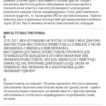
размера ,а затем одна стала намного больше другой, следует
исключить маститоподобное заболевание молочных желез и
показаться на осмотр к онкологу.Возможност ьпроведения
решатеся в каждом случае инидивидуально. Если, дейставительно,
опухоли груди нет, то проведение ЭКО не противопоказана. Главное
взвесить риск отдаленных последствий для жизни матери и ребенка
через 20 лет. Киста яичника лечится гомеопатией без операции.
МИРЗА ТЕТЯНА ГРИГОРІВНА
В:
23.01.2011. МЕНІ 42 РОКИ,ВЖЕ НА ПРОТЯЗІ 10 РОКІВ У МЕНЕ ДИФУЗНО-
ФІБРОКІСТОЗНА МАСТОПАТІЯ В ПРАВІЙ ГРУДІ-0,2-0,3ММ,АЛЕ З ЧАСОМ
ЗМЕНШИЛАСЬ І ЗЯВИЛАСЬ В ЛІВІЙ.ЛІКУВАЛАСЬ
МАСТОДИНОН,ДОСТИНЕКС,ПРОЖЕСТОЖЕЛЬІ ПРЕПАРАТИ ДЛЯ
ПЕЧІНКИ,БО БУЛА ЗБІЛЬШЕНА!.В 2010 МЕНІ НАЗНАЧИЛИ ТАКЕ
ЛІКУВАННЯ:ПРОЖЕСТОЖЕЛЬ І ВСЕ.БІЛЬ ЗЯВЛЯЄТЬСЯ У ЛІВІЙ ГРУДІ І
ЗНИКАЄ ПІД ЧАС КРИТИЧНИХ ДНІВ!!СКАЖІТЬ БУДЬ ЛАСКА ЧИ
ПРАВИЛЬНЕ ТАКЕ ЛІКУВАННЯ,ЧИ Є АЛЬТЕРНАТИВА ЦЬОМУ
ЛІКУВАННЮ??ДЯКУЮ!!!
O:
Прожестожель не поможет. Лечение назначено без учета причины
заболевания. Вылечить мастопатию можн ов одном случае - прийти
на консультацию и выяснить на приеме вместе с врачом причину
заболевания и согласовать индивидуально подобранную схему
лечения.