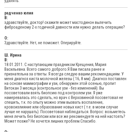
удалять.
радченко юлия
В:
здравствуйте, доктор! скажите может мастодинон вылечить
фиброаденому 2-х годичной давности или нужно делать операцию?
O:
Здравствуйте. Нет, не поможет. Оперируйте.
Ш. Ирина
В:
18.01.2011. С наступающим праздником Крещения, Мария
Васильевна. Всего самого доброго.Я Вам писала ранее и
признательна за ответы. Я всегда следую вашим рекомендациям. У
меня диагноз киста молочной железы ( 16, 8 мм). Диагноз поставлен
на основе маммографии и узи, обнаружен этой осенью, пропит
Витокан 3 месяца (контрольное узи - без изменений). Вы
посоветовали взять биопсию под контролем узи. Я уже
намеревалась это сделать, но врач с Верховинной посоветовал не
спешить, т.к. по опыту можно этим вызвать воспаление,
кровоизлияние или образование новых кист ( т.е. в моем случае
лучше не нарушать). Посоветовал наблюдаться. Вопрос: возьметесь
меня лечить без биопсии или все же рекомендуете на ней настоять?
Может позже? Не хочется лишних проблем.Спасибо.