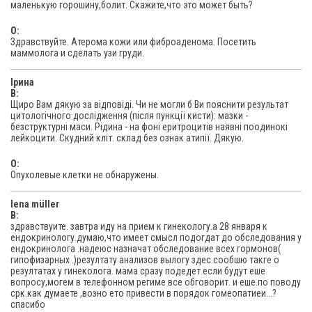
маленькую горошину,болит. Скажите,что это может быть?
O:
Здравствуйте. Атерома кожи или фиброаденома. Посетить
маммолога и сделать узи груди.
Ірина
В:
Щиро Вам дякую за відповіді. Чи не могли б Ви пояснити результат
цитологічного дослідження (після пункції кисти): мазки -
безструктурні маси. Рідина - на фоні еритроцитів наявні поодинокі
лейкоцити. Скудний кліт. склад без ознак атипії. Дякую.
O:
Опухолевые клетки не обнаружены.
lena müller
В:
здравствуите. завтра иду на прием к гинекологу.а 28 января к
ендокринологу.думаю,что имеет смысл подогдат до обследования у
ендокринолога .надеюс назначат обследование всех гормонов(
гипофизарных .)резултату анализов вылогу здес.сообшю такге о
резултатах у гинеколога. мама сразу подедет.если будут еше
вопросу,могем в телефонном региме все обговорит. и еше.по поводу
срк.как думаете ,возно ето привести в порядок гомеопатиеи...?
спасибо