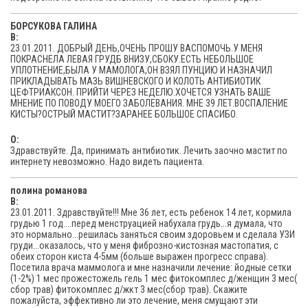
БОРСУКОВА ГАЛИНА
В:
23.01.2011. ДОБРЫЙ ДЕНЬ,ОЧЕНЬ ПРОШУ ВАСПОМОЧЬ.У МЕНЯ
ПОКРАСНЕЛА ЛЕВАЯ ГРУДБ ВНИЗУ,СБОКУ.ЕСТЬ НЕБОЛЬШОЕ
УПЛОТНЕНИЕ,БЫЛА У МАМОЛОГА,ОН ВЗЯЛ ПУНЦИЮ И НАЗНАЧИЛ
ПРИКЛАДЫВАТЬ МАЗЬ ВИШНЕВСКОГО И КОЛОТЬ АНТИБИОТИК
ЦЕФТРИАКСОН. ПРИЙТИ ЧЕРЕЗ НЕДЕЛЮ.ХОЧЕТСЯ УЗНАТЬ ВАШЕ
МНЕНИЕ ПО ПОВОДУ МОЕГО ЗАБОЛЕВАНИЯ. МНЕ 39 ЛЕТ.ВОСПАЛЕНИЕ
КИСТЫ?ОСТРЫЙ МАСТИТ?ЗАРАНЕЕ БОЛЬШОЕ СПАСИБО.
O:
Здравствуйте. Да, принимать антибиотик. Лечить заочно мастит по
интернету невозможно. Надо видеть пациента.
полина романова
В:
23.01.2011. Здравствуйте!!! Мне 36 лет, есть ребенок 14 лет, кормила
грудью 1 год....перед менструацией набухала грудь...я думала, что
это нормально...решилась заняться своим здоровьем и сделала УЗИ
груди...оказалось, что у меня фиброзно-кистозная мастопатия, с
обеих сторон киста 4-5мм (больше выражен прогресс справа).
Посетила врача маммолога и мне назначили лечение: йодные сетки
(1-2%) 1 мес прожестожель гель 1 мес фитокомплес д/женщин 3 мес(
сбор трав) фитокомплес д/жкт 3 мес(сбор трав). Скажите
пожалуйста, эффективно ли это лечение, меня смущают эти