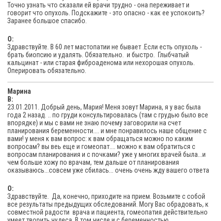
Точно узнать что сказали ей врачи трудно - она переживает и
говорит что опухоль. Подскажите - это опасно - как ее успокоить?
Заранее большое спасибо.
O:
Здравствуйте. В 60 лет мастопатии не бывает .Если есть опухоль -
брать биопсию и удалять. Обязательно. и быстро. Глыбчатый
кальцинат - или старая фиброаденома или нехорошая опухоль.
Оперировать обязательно.
Марина
В:
23.01.2011. Добрый день, Мария! Меня зовут Марина, я у вас была
года 2 назад. .. по груди консультировалась (там с грудью было все
впорядке) и мы с вами не знаю почему заговорили на счет
планирования беременности.... и мне понравилось наше общение с
вами! у меня к вам вопрос: к вам обращаться можно по каким
вопросам? вы веь еще и гомеопат.... можно к вам обратиться с
вопросам планирования и с почками? уже у многих врачей была...и
чем больше хожу по врачам, тем дальше от планирования
оказываюсь...совсем уже сбилась... очень очень жду вашего ответа
O:
Здравствуйте. Да, конечно, приходите на прием. Возьмите с собой
все результаты предыдущих обследований. Могу Вас обрадовать, к
совместной радости врача и пациента, гомеопатия действительно
умеет творить чудеса. В том числе и с беременностью.