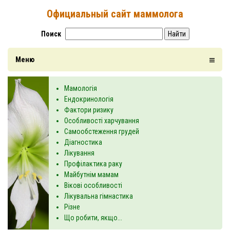
Официальный сайт маммолога
Поиск
Найти
Меню
Мамологія
Ендокринологія
Фактори ризику
Особливості харчування
Самообстеження грудей
Діагностика
Лікування
Профілактика раку
Майбутнім мамам
Вікові особливості
Лікувальна гімнастика
Різне
Що робити, якщо...