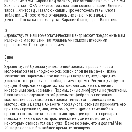
включение 9 мм . Справа под соском , анехогенное включение 5 мм .
Заключение ...ФКМ с кистозножелестыми компонентами . Лечение
такое ....Фитосед , Тазалок - капли , Прожестожель гель , Серта
таблетки.... Я просто уже отчаялась , не знаю , что дальше
делать....Поскажите пожалуста . Зарание благодарю....Валентина
O:
Здравствуйте. Наш гомеопатичческий центр может предложить Вам
излечение мастопатии натуральными гомеопатическими
препаратами. Приходите на прием.
Вика
В:
Здравствуйте! Сделала узи молочной железы: правая и левая
молочная железа - подкожно-жировой слой не выражен. Ткань
железистая: паренхима соответствует возрасту, неоднородно-
дольчатого строения с преобладанием стромы. Рисунок диффузно
сгущен. В верхних квадрантах протоковая система с мелкими
кистозными расширениями. Подмышечные лимфоузлы не увеличены.
В заключение сделали такой результат: фиброзно-кистозная
мастопатия обеих молочных желез. Гинеколог прописала пить
мастодинон 3 месяца. Скажите, пожалуйста, стоит ли принимать его
при таких признаках, или, возможно, есть другое лечение? т.к.
прочитав огромное количество информации про этот препарат -
положительных отзывов практически нет, он не помогает, а
некоторым становится еще хуже. Даже не знаю, что и делать! Мне
20, не рожала и в ближайшее время не планирую.