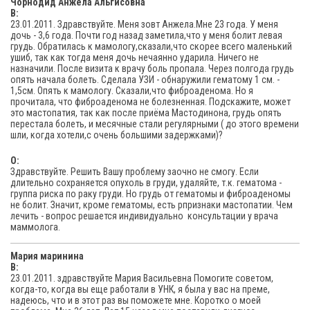
Чорнодид Анжела Альгисовна
В:
23.01.2011. Здравствуйте. Меня зовт Анжела.Мне 23 года. У меня
дочь - 3,6 года. Почти год назад заметила,что у меня болит левая
грудь. Обратилась к мамологу,сказали,что скорее всего маленький
ушиб, так как тогда меня дочь нечаянно ударила. Ничего не
назначили. После визита к врачу боль пропала. Через полгода грудь
опять начала болеть. Сделала УЗИ - обнаружили гематому 1 см. -
1,5см. Опять к мамологу. Сказали,что фиброаденома. Но я
прочитала, что фиброаденома не болезненная. Подскажите, может
это мастопатия, так как после приёма Мастодинона, грудь опять
перестала болеть, и месячные стали регулярными ( до этого времени
шли, когда хотели,с очень большими задержками)?
O:
Здравствуйте. Решить Вашу проблему заочно не смогу. Если
длительно сохраняется опухоль в груди, удаляйте, т.к. гематома -
группа риска по раку груди. Но грудь от гематомы и фиброаденомы
не болит. Значит, кроме гематомы, есть рпризнаки мастопатии. Чем
лечить - вопрос решается индивидуально консультации у врача
маммолога.
Мария маринина
В:
23.01.2011. здравствуйте Мария Васильевна Помогите советом,
когда-то, когда вы еще работали в УНК, я была у вас на преме,
надеюсь, что и в этот раз вы поможете мне. Коротко о моей