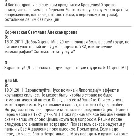
O:
И Вас поздравляю с светлым праздником Крещения! Хорошо,
приходите на прием, разберемся. Часть кист пунктируем (когда они
напряженные, плотные, с кровотоком, с неровным контуром),
остальные лечим без пункции.
Корчевская Светлана Александровна
В:
18.01.2011. Добрый день. Мне 29 лет, ноющая боль в левой груди, но
никаких уплотнений нет. Думаю сделать УЗИ, или же лучше
маммографию? Сколько стоит услуга?
O:
Здравствуй. Для начала следует сделать узи груди на 5-11 день М.Ц.
для ML
В:
18.01.2011. Здравствуйте. Нукс вомика и Ликоподиум эффект в
крупинках сильнее. Не может быть, чтобы в стране не было
гомеопатической аптеки. Она где-то есть! Узнайте. Они есть пока
можно принимать Нукс вомику в каплях, но эффект будет слабее.
Эстрадиол повышен, сделаем контроль на следующий цикл. Ровно
через месяц на 19-21 день М.Ц. Пока принимать все без изменений. В
схеме напишите слово Цимицифуга под вопросом. Решим после
следующего анализа на эстрадиол. Показатель сахара радует .и у
папы и у Вас А давление пока высокое. Посмотрим. Если надо -
передам через брата Неуро-иньель. Могу передать и крупинки тоже.