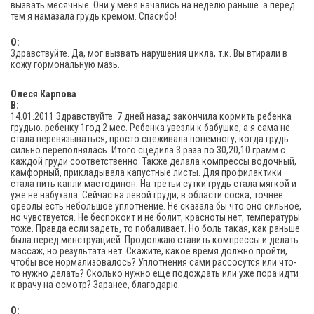
вызвать месячные. Они у меня начались на неделю раньше. а перед
тем я намазала грудь кремом. Спасибо!
O:
Здравствуйте. Да, мог вызвать нарушения цикла, т.к. Вы втирали в
кожу гормональную мазь.
Олеся Карпова
В:
14.01.2011 Здравствуйте. 7 дней назад закончила кормить ребенка
грудью. ребенку 1год 2 мес. Ребенка увезли к бабушке, а я сама не
стала перевязываться, просто сцеживала понемногу, когда грудь
сильно переполнялась. Итого сцедила 3 раза по 30,20,10 грамм с
каждой груди соответственно. Также делала компрессы водочный,
камфорный, прикладывала капустные листы. Для профилактики
стала пить капли мастодинон. На третьи сутки грудь стала мягкой и
уже не набухала. Сейчас на левой груди, в области соска, точнее
ореолы есть небольшое уплотнение. Не сказала бы что оно сильное,
но чувствуется. Не беспокоит и не болит, красноты нет, температуры
тоже. Правда если задеть, то побаливает. Но боль такая, как раньше
была перед менструацией. Продолжаю ставить компрессы и делать
массаж, но результата нет. Скажите, какое время должно пройти,
чтобы все нормализовалось? Уплотнения сами рассосутся или что-
то нужно делать? Сколько нужно еще подождать или уже пора идти
к врачу на осмотр? Заранее, благодарю.
O: