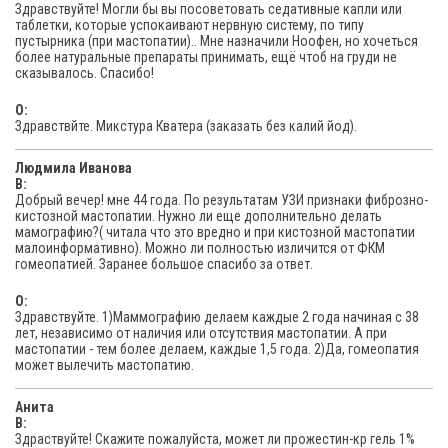
Здравствуйте! Могли бы вы посоветовать седативные капли или
таблетки, которые успокаивают нервную систему, по типу
пустырника (при мастопатии).. Мне назначили Ноофен, но хочеться
более натуральные препараты принимать, ещё чтоб на груди не
сказывалось. Спасибо!
O:
Здравствйте. Микстура Кватера (заказать без калий йод).
Людмила Иванова
В:
Добрый вечер! мне 44 года. По результатам УЗИ признаки фиброзно-
кистозной мастопатии. Нужно ли еще дополнительно делать
мамографию?( читала что это вредно и при кистозной мастопатии
малоинформативно). Можно ли полностью изличится от ФКМ
гомеопатией. Заранее большое спасибо за ответ.
O:
Здравствуйте. 1)Маммографию делаем каждые 2 года начиная с 38
лет, независимо от наличия или отсутствия мастопатии. А при
мастопатии - тем более делаем, каждые 1,5 года. 2)Да, гомеопатия
может вылечить мастопатию.
Анита
В:
Здраствуйте! Скажите пожалуйста, может ли прожестин-кр гель 1%