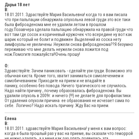
Дарья 18 лет
В:
18.01.2011. Здраствуйте Мария Васильевна! когда то я вам писала
что при пальпации обнаружила опухольна левой груди это все таки
была фиброаденома мне ее удалили летом в прошлом
году.Позавчера зделала пальпацию обнаружила на правой груди что
вот там где сосок и коричневый кружочек что всередине ну вот как
шарик который не болит и подвижен .Выделений из соска нету
лимфоузлы не увеличены .Неужели снова фиброаденома??Я безумно
переживаю что мне делать неужели снова ложится под
нож.Помогите пожалуйста!!Очень прошу!
O:
Здравствуйте. Зачем паниковать - сделайте узи груди. Возможно это
обычная киста. Кроме того, хватит заниматься самолечением и
самобичеванием. Приходите на прием и не впадайте в
панику, особенно без повода. Ничего трагического не случилось.
Надо найти причину , почему образовалась фиброаденома. Вы
удалили опухоль в 2009г. и ничего (!!!) не делаете для профилактики.
От удаления опухоли причина ее образования не исчезает сама по
себе. Логично? Надо искать причину. Жду Вас на прием.
Елена
В:
18.01.2011. здравствуйте Мария Васильевна! у меня к вам вопрос:
когда я была прошлый раз у вас на приеме, вы сказали что геморрой
не нужно удалять, а у меня как раз опять появилась эта