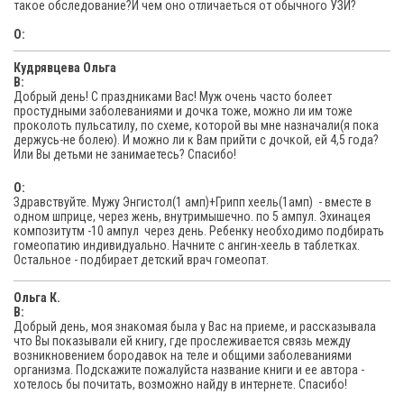
такое обследование?И чем оно отличаеться от обычного УЗИ?
O:
Кудрявцева Ольга
В:
Добрый день! С праздниками Вас! Муж очень часто болеет
простудными заболеваниями и дочка тоже, можно ли им тоже
проколоть пульсатилу, по схеме, которой вы мне назначали(я пока
держусь-не болею). И можно ли к Вам прийти с дочкой, ей 4,5 года?
Или Вы детьми не занимаетесь? Спасибо!
O:
Здравствуйте. Мужу Энгистол(1 амп)+Грипп хеель(1амп) - вместе в
одном шприце, через жень, внутримышечно. по 5 ампул. Эхинацея
композитутм -10 ампул через день. Ребенку необходимо подбирать
гомеопатию индивидуально. Начните с ангин-хеель в таблетках.
Остальное - подбирает детский врач гомеопат.
Ольга К.
В:
Добрый день, моя знакомая была у Вас на приеме, и рассказывала
что Вы показывали ей книгу, где прослеживается связь между
возникновением бородавок на теле и общими заболеваниями
организма. Подскажите пожалуйста название книги и ее автора -
хотелось бы почитать, возможно найду в интернете. Спасибо!