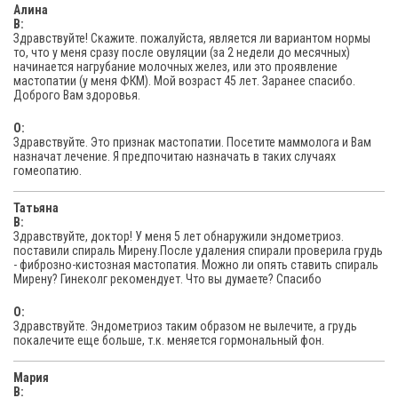
Алина
В:
Здравствуйте! Скажите. пожалуйста, является ли вариантом нормы
то, что у меня сразу после овуляции (за 2 недели до месячных)
начинается нагрубание молочных желез, или это проявление
мастопатии (у меня ФКМ). Мой возраст 45 лет. Заранее спасибо.
Доброго Вам здоровья.
O:
Здравствуйте. Это признак мастопатии. Посетите маммолога и Вам
назначат лечение. Я предпочитаю назначать в таких случаях
гомеопатию.
Татьяна
В:
Здравствуйте, доктор! У меня 5 лет обнаружили эндометриоз.
поставили спираль Мирену.После удаления спирали проверила грудь
- фиброзно-кистозная мастопатия. Можно ли опять ставить спираль
Мирену? Гинеколг рекомендует. Что вы думаете? Спасибо
O:
Здравствуйте. Эндометриоз таким образом не вылечите, а грудь
покалечите еще больше, т.к. меняется гормональный фон.
Мария
В: