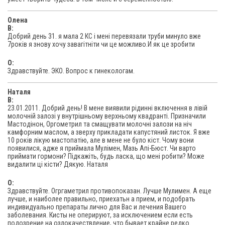
Олена
В:
Добрий день 31. я мала 2 КС і мені перевязали труби минуло вже
7років я знову хочу завагітніти чи це можливо.И як це зробити
O:
Здравствуйте. ЭКО. Вопрос к гинекологам.
Наталя
В:
23.01.2011. Добрий день! В мене виявили рідинні включення в лівій
молочній залозі у внутрішньому верхньому квадранті. Призначили
Мастодінон, Оргометрил та смащувати молочні залози на ніч
камфорним маслом, а зверху прикладати капустяний листок. Я вже
10 років лікую мастопатію, але в мене не було кіст. Чому вони
появилися, адже я приймала Мулімен, Мазь Апі-Бюст. Чи варто
приймати гормони? Підкажіть, будь ласка, що мені робити? Може
видалити ці кісти? Дякую. Наталя
O:
Здравствуйте. Огргаметрил противопоказан. Лучше Мулимен. А еще
лучше, и наиболее правильно, приехатьн а прием, и подобрать
индивидуально препараты лично для Вас и лечения Вашего
заболевания. Кисты не оперируют, за исключением если есть
подозрение на озлокачествление, что бывает крайне редко.