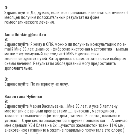
O:
Здравствуйте. Да, думаю, если все правильно назначить, в течение 6
месяцев получим положительный результат на фоне
гомеопатического лечения.
Анна thinking@mail.ru
В:
Здравствуйте! Я живу в СПб, можно ли получить консультацию по е-
mail? Мне 39 лет, диагноз - фиброзно-кистозная мастопатия + миома
матки + аутоимунный тиреоидит + МКБ + дискинезия
желчевыводящих путей. Затрудняюсь с самостоятельным выбором
схемы лечения. Результаты обследований могу предоставить
дополнительно.
O:
Здравствуйте. По интернету не лечу.
Валентина Чубенко
В:
Здравствуйте Мария Васильевна.....Мне 30 лет , я уже 5 лет лечу
мастопатию разными препаратами ...... витокан , мастодинон ,
тазалок в комплексе с фитоседом , витамин Е, серта , плазмол в
уколах......Одни кисты рассасуются а другие появляются.......А сейчас
мне сделали УЗИ Слева на 2х ....участок железистой ткани 11/6 мм ,
анехогенное ( извините может не правильно прочитала это слово )