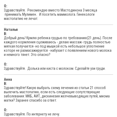
O:
Здравствуйте. Рекомендую вместо Мастодинона 3 месяца
принимать Мулимен. И посетить маммолога. Гинекологи
мастопатию не лечат.
Наталья
В:
Добрый день! Крмлю ребенка грудью по требованию(21 день). После
каждого кормления сцеживаюсь - делаю массаж- грудь полностью
мягкая получается- но под мышкой есть небольшое уплотнение
которе не размасажируется - набухает с появлением нового молока
и немного тянет. Это опасно?
O:
Здравствуйте. Долька или киста с молоком. Сделайте узи груди.
Анна
В:
Здравствуйте! Какую выбрать схему лечения из статьи 21 способ
вылечить мастопатию, если есть следующие сопутствующие
заболевания: МКБ, АИТ, дискинезия желчевыводящих путей, миома
матки? Заранее спасибо за ответ.
O:
Здравствуйте. По интернету не лечу.