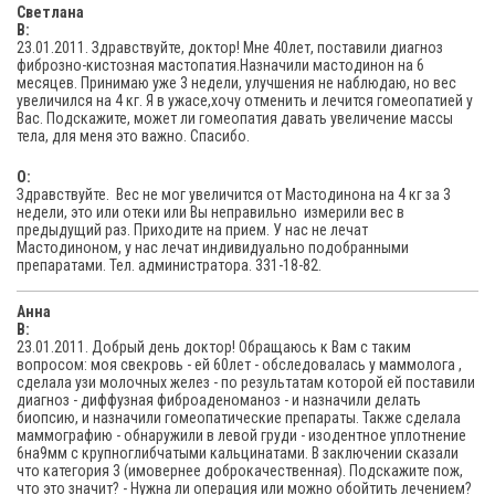
Светлана
В:
23.01.2011. Здравствуйте, доктор! Мне 40лет, поставили диагноз
фиброзно-кистозная мастопатия.Назначили мастодинон на 6
месяцев. Принимаю уже 3 недели, улучшения не наблюдаю, но вес
увеличился на 4 кг. Я в ужасе,хочу отменить и лечится гомеопатией у
Вас. Подскажите, может ли гомеопатия давать увеличение массы
тела, для меня это важно. Спасибо.
O:
Здравствуйте. Вес не мог увеличится от Мастодинона на 4 кг за 3
недели, это или отеки или Вы неправильно измерили вес в
предыдущий раз. Приходите на прием. У нас не лечат
Мастодиноном, у нас лечат индивидуально подобранными
препаратами. Тел. администратора. 331-18-82.
Анна
В:
23.01.2011. Добрый день доктор! Обращаюсь к Вам с таким
вопросом: моя свекровь - ей 60лет - обследовалась у маммолога ,
сделала узи молочных желез - по результатам которой ей поставили
диагноз - диффузная фиброаденоманоз - и назначили делать
биопсию, и назначили гомеопатические препараты. Также сделала
маммографию - обнаружили в левой груди - изодентное уплотнение
6на9мм с крупноглибчатыми кальцинатами. В заключении сказали
что категория 3 (имовернее доброкачественная). Подскажите пож,
что это значит? - Нужна ли операция или можно обойтить лечением?