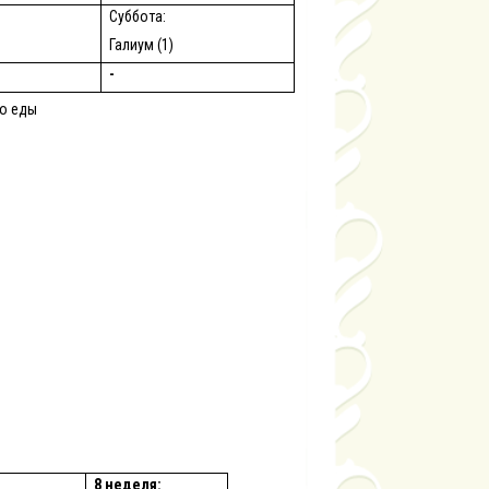
Суббота:
Галиум (1)
-
до еды
8 неделя: