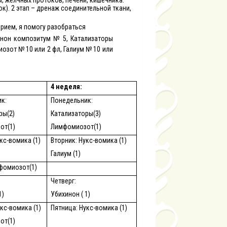
, желчных протоков, печени, кишечника.
). 2 этап – дренаж соединительной ткани,
прием, я помогу разобраться
нон композитум № 5, Катализаторы
озот № 10 или 2 фл, Галиум № 10 или
4 неделя:
к:
Понедельник:
ры(2)
Катализаторы(3)
от(1)
Лимфомиозот(1)
кс-вомика (1)
Вторник: Нукс-вомика (1)
Галиум (1)
фомиозот(1)
Четверг:
1)
Убихинон ( 1)
кс-вомика (1)
Пятница: Нукс-вомика (1)
от(1)