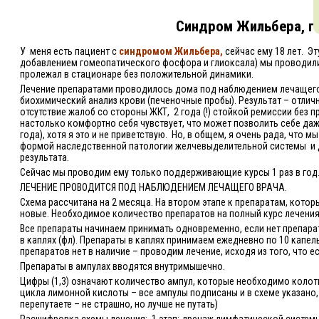
Синдром Жильбера, г
У
меня есть пациент с
синдромом Жильбера,
сейчас ему 18 лет.
Эт
добавлением гомеопатического фосфора и глиоксала) мы проводили 
пролежал в стационаре без положительной динамики.
Лечение препаратами проводилось дома под наблюдением лечащего
биохимический анализ крови (печеночные пробы). Результат – отлич
отсутствие жалоб со стороны ЖКТ,
2 года (!) стойкой ремиссии без
настолько комфортно себя чувствует, что может позволить себе даже
года), хотя я это и не приветствую.
Но, в общем, я очень рада, что 
формой наследственной патологии желчевыделительной системы
и
результата.
Сейчас мы проводим ему только поддерживающие курсы 1 раз в год
ЛЕЧЕНИЕ ПРОВОДИТСЯ ПОД НАБЛЮДЕНИЕМ ЛЕЧАЩЕГО ВРАЧА.
Схема рассчитана на 2 месяца. На втором этапе к препаратам, котор
новые. Необходимое количество препаратов на полный курс лечени
Все препараты начинаем принимать одновременно, если нет препарат
в каплях (фл). Препараты в каплях принимаем ежедневно по 10 капель
препаратов нет в наличие – проводим лечение, исходя из того, что ес
Препараты в ампулах вводятся внутримышечно.
Цифры (1,3) означают количество ампул, которые необходимо колот
цикла лимонной кислоты – все ампулы подписаны и в схеме указано,
перепутаете – не страшно, но лучше не путать)