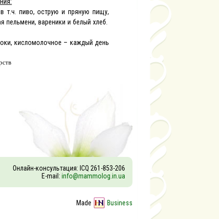
ния:
в т.ч. пиво
, острую и пряную пищу,
ая пельмени, вареники и белый хлеб.
 соки, кисломолочное – каждый день
рств
Онлайн-консультация: ICQ 261-853-206
E-mail:
info@mammolog.in.ua
Made
Business