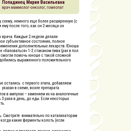
Попадинец Мария Васильевна
врач маммолог-онколог, гомеопат
епатит
у схему, немного еще более расширенную (с
ему после того, как он 2 месяца он
 врача. Каждые 2 недели делали
ное субъективное состояние, полное
 применения дополнительных лекарств. Юноша
 «баловаться» 1-2 стаканом пива (раз в пол
мы смогли помочь юноше с такой сложной
 добились выраженного положительного
.
ые остались
с первого этапа, добавляем
я
указан в схеме, возле препарата.
ов в ампулах – заменяем их на аналогичные
 3 раза в день, до еды. Если некоторых
ть.
ь. Смотрите
внимательно по катализаторам
 когда какие ферменты колоть (если