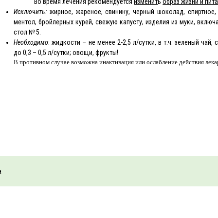
Во время лечения рекомендуется
изменит
ь
образ жизни и пита
Исключить:
жирное, жареное, свинину, ч
е
рный шоколад, спиртное, 
ментол, бройлерных курей, свежую капусту, изделия из муки, включ
стол № 5.
Необходимо
: жидкости – не менее 2-2,5 л
/
сутки, в т.ч. зелен
ы
й чай,
до 0,3 – 0,5 л
/
сутки; овощи, фрукты!
В противном случае возможна инактивация или ослабление действия лека
а