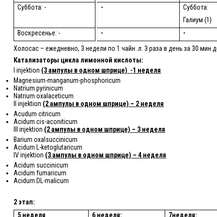
Суббота: -
-
Суббота:
Галиум (1)
Воскресенье: -
-
-
Холосас – ежедневно,
3 недели по 1 чайн .л. 3 раза в день за 30 мин 
Катализаторы цикла лимонной кислоты:
I injektion
(3 ампулы в одном шприце)
-1 неделя
Magnesium-manganum-phosphoricum
Natrium pyrinicum
Natrium oxalaceticum
II injektion
(2 ампулы в одном шприце) – 2 неделя
Acudum citricum
Acidum cis-aconiticum
III injektion
(2 ампулы в одном шприце) – 3 неделя
Barium oxalsuccinicum
Acidum L-ketoglutaricum
IV injektion
(3 ампулы в одном шприце) – 4 неделя
Acidum succinicum
Acidum fumaricum
Acidum DL-malicum
2 этап:
5 неделя
6 неделя:
7неделя: