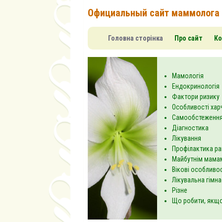
Официальный сайт маммолога
Головна сторінка
Про сайт
Ко
Мамологія
Ендокринологія
Фактори ризику
Особливості хар
Самообстеження
Діагностика
Лікування
Профілактика ра
Майбутнім мама
Вікові особливос
Лікувальна гімн
Різне
Що робити, якщо.