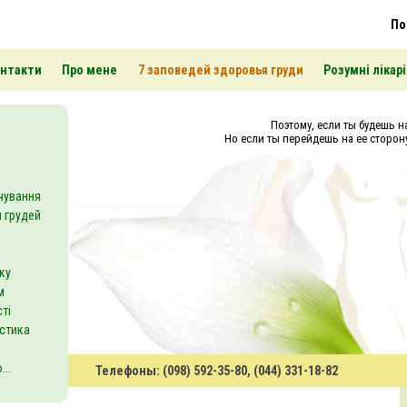
По
нтакти
Про мене
7 заповедей здоровья груди
Розумні лікарі
Поэтому, если ты будешь на
Но если ты перейдешь на ее сторону
чування
 грудей
ку
м
ті
астика
..
Телефоны: (098) 592-35-80, (044) 331-18-82