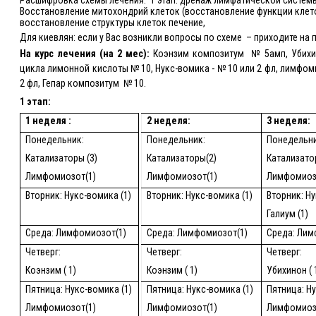
Расшифровка схемы лечения:
1 этап: дренаж лимфатической системы
Восстановление митохондрий клеток (восстановление функции клеток
восстановление структуры клеток печение,
Для киевлян: если у Вас возникли вопросы по схеме
– приходите на 
На курс лечения (на 2 мес):
Коэнзим композитум
№ 5амп, Убихи
цикла лимонной кислоты № 10, Нукс-вомика - № 10 или 2 фл, лимфоми
2 фл, Гепар композитум
№ 10.
1 этап:
1 неделя :
2 неделя:
3 неделя:
Понедельник:
Понедельник:
Понедельни
Катализаторы (3)
Катализаторы(2)
Катализато
Лимфомиозот(1)
Лимфомиозот(1)
Лимфомиоз
Вторник: Нукс-вомика (1)
Вторник: Нукс-вомика (1)
Вторник: Ну
Галиум (1)
Среда: Лимфомиозот(1)
Среда: Лимфомиозот(1)
Среда: Лим
Четверг:
Четверг:
Четверг:
Коэнзим ( 1)
Коэнзим ( 1)
Убихинон ( 
Пятница: Нукс-вомика (1)
Пятница: Нукс-вомика (1)
Пятница: Ну
Лимфомиозот(1)
Лимфомиозот(1)
Лимфомиоз