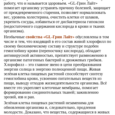
работу, что и называется здоровьем. «GL-Грин Лайт»
помогает организму устранять причину болезней, защищает
от преждевременного старения, позволяет нормализовать
вес, уровень холестерина, очистить клетки от шлаков,
укрепить сосуды, избавиться от дисбактериоза гипоксии
(недостаточного содержания кислорода в крови и тканях
организма).
Необычные
свойства «GL-Грин Лайт»
обусловлены в том
числе и тем, что входящий в его состав живой хлорофилл по
своему биохимическому составу и структуре подобен
гемоглобину крови (переносчику кислорода), обладает
антивирусной активностью, препятствует размножению в
организме патогенных бактерий и дрожжевых грибков.
Хлорофилл – это главное звено в цепи преобразования
энергии солнца в энергию полноценной пищи. Живая
зелёная клетка пищевых растений способствует синтезу
гемоглобина крови, усвоению питательных веществ из
пищи, выводу отходов жизнедеятельности организма. Всё
вместе это укрепляет клеточные мембраны, помогает
формированию соединительных тканей; заживлению
эрозий, язв и ран.
Зелёная клетка пищевых растений незаменима для
обновления организма и, следовательно, продления
молодости. Доказано, что вещества, содержащиеся в живых