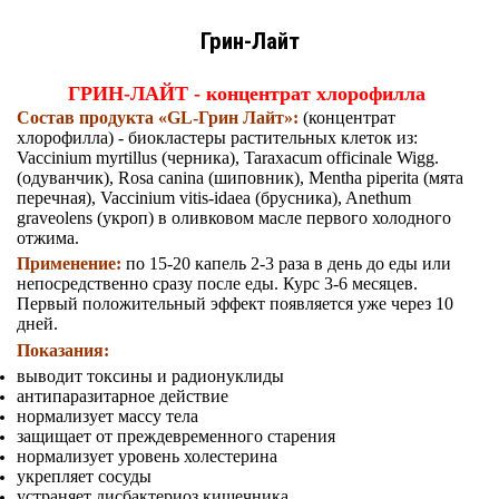
Грин-Лайт
ГРИН-ЛАЙТ - концентрат хлорофилла
Состав продукта «GL-Грин Лайт»:
(концентрат
хлорофилла) - биокластеры растительных клеток из:
Vaccinium myrtillus (черника), Taraxacum officinale Wigg.
(одуванчик), Rosa canina (шиповник), Mentha piperita (мята
перечная), Vaccinium vitis-idaea (брусника), Anethum
graveolens (укроп) в оливковом масле первого холодного
отжима.
Применение:
по 15-20 капель 2-3 раза в день до еды или
непосредственно сразу после еды. Курс 3-6 месяцев.
Первый положительный эффект появляется уже через 10
дней.
Показания:
выводит токсины и радионуклиды
антипаразитарное действие
нормализует массу тела
защищает от преждевременного старения
нормализует уровень холестерина
укрепляет сосуды
устраняет дисбактериоз кишечника