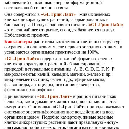
заболеваний с помощью энергоинформационной
составляющей солнечного света.
Она содержится в
«GL-Грин Лайт»
- живых зелёных
клетках дикорастущих растений, сформированных в
биокластеры. Продукт здорового питания
«GL-Грин Лайт»
- это величайшее открытие, его идея базируется на двух
Нобелевских премиях.
Биокластеры
растительных клеток и клеточных структур
сохранены в оливковом масле первого холодного отжима и
усваиваются организмом практически на 100%.
«GL-Грин Лайт»
содержит в живой форме из зеленых
клеток дикорастущих растений сбалансированные
природой натуральные витамины: A, B, C, D, E, F, K, P;
макроэлементы: калий, кальций, магний, железо и др.;
микроэлементы: цинк, селен и др.; эфирные масла,
флавоноиды, антоцианы, пектиновые вещества,
фитонциды, хлорофиллы.
При включении
«GL-Грин Лайт»
в рацион питания как
человека, так и домашних животных, восстанавливается
иммунитет. С помощью «GL-Грин Лайт» природа оказывает
системное энергоинформационное воздействие на весь
организм в целом. Подобно камертону, живые зелёные
клетки дикорастущих растений дают правильную «ноту»
для самонастройки всех клеток организма на правильную