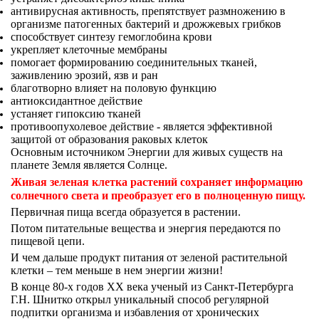
антивирусная активность, препятствует размножению в
организме патогенных бактерий и дрожжевых грибков
способствует синтезу гемоглобина крови
укрепляет клеточные мембраны
помогает формированию соединительных тканей,
заживлению эрозий, язв и ран
благотворно влияет на половую функцию
антиоксидантное действие
устаняет гипоксию тканей
противоопухолевое действие - является эффективной
защитой от образования раковых клеток
Основным источником Энергии для живых существ на
планете Земля является Солнце.
Живая зеленая клетка растений сохраняет информацию
солнечного света и преобразует его в полноценную пищу.
Первичная пища всегда образуется в растении.
Потом питательные вещества и энергия передаются по
пищевой цепи.
И чем дальше продукт питания от зеленой растительной
клетки – тем меньше в нем энергии жизни!
В конце 80-х годов ХХ века ученый из Санкт-Петербурга
Г.Н. Шнитко открыл уникальный способ регулярной
подпитки организма и избавления от хронических