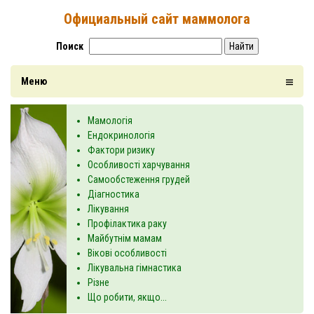
Официальный сайт маммолога
Поиск
Найти
Меню
Мамологія
Ендокринологія
Фактори ризику
Особливості харчування
Самообстеження грудей
Діагностика
Лікування
Профілактика раку
Майбутнім мамам
Вікові особливості
Лікувальна гімнастика
Різне
Що робити, якщо...