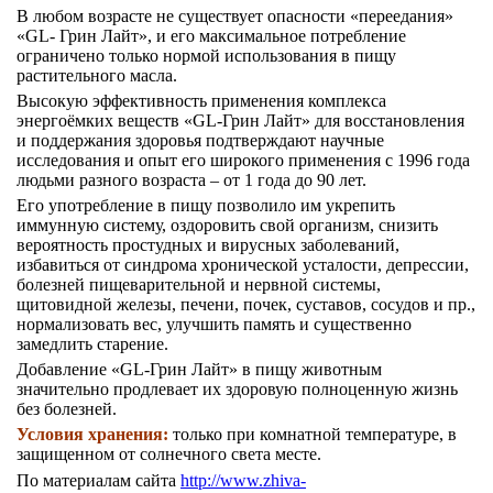
В любом возрасте не существует опасности «переедания»
«GL- Грин Лайт», и его максимальное потребление
ограничено только нормой использования в пищу
растительного масла.
Высокую эффективность применения комплекса
энергоёмких веществ «GL-Грин Лайт» для восстановления
и поддержания здоровья подтверждают научные
исследования и опыт его широкого применения с 1996 года
людьми разного возраста – от 1 года до 90 лет.
Его употребление в пищу позволило им укрепить
иммунную систему, оздоровить свой организм, снизить
вероятность простудных и вирусных заболеваний,
избавиться от синдрома хронической усталости, депрессии,
болезней пищеварительной и нервной системы,
щитовидной железы, печени, почек, суставов, сосудов и пр.,
нормализовать вес, улучшить память и существенно
замедлить старение.
Добавление «GL-Грин Лайт» в пищу животным
значительно продлевает их здоровую полноценную жизнь
без болезней.
Условия хранения:
только при комнатной температуре, в
защищенном от солнечного света месте.
По материалам сайта
http://www.zhiva-