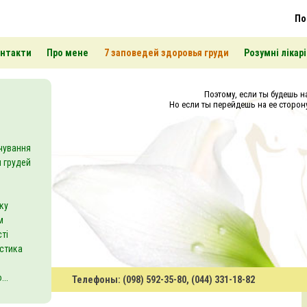
По
нтакти
Про мене
7 заповедей здоровья груди
Розумні лікарі
Поэтому, если ты будешь на
Но если ты перейдешь на ее сторону
чування
 грудей
ку
м
ті
астика
..
Телефоны: (098) 592-35-80, (044) 331-18-82