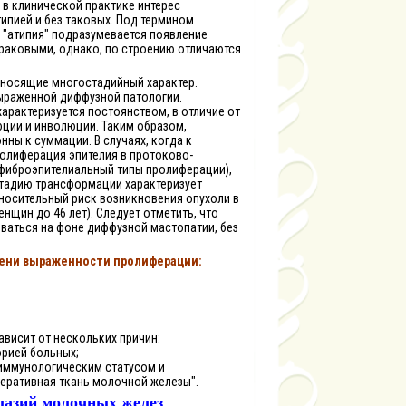
 в клинической практике интерес
типией и без таковых. Под термином
 "атипия" подразумевается появление
 раковыми, однако, по строению отличаются
 носящие многостадийный характер.
выраженной диффузной патологии.
характеризуется постоянством, в отличие от
ции и инволюции. Таким образом,
ны к суммации. В случаях, когда к
олиферация эпителия в протоково-
фиброэпителиальный типы пролиферации),
стадию трансформации характеризует
тносительный риск возникновения опухоли в
нщин до 46 лет). Следует отметить, что
ваться на фоне диффузной мастопатии, без
ени выраженности пролиферации:
ависит от нескольких причин:
орией больных;
-иммунологическим статусом и
еративная ткань молочной железы".
лазий молочных желез