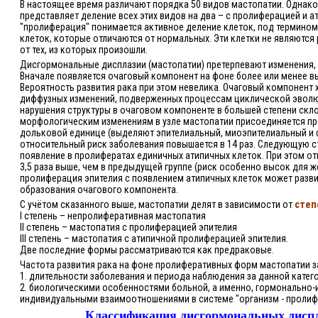
В настоящее время различают порядка 50 видов мастопатии. Однако
представляет деление всех этих видов на два – с пролиферацией и а
"пролиферация" понимается активное деление клеток, под термином
клеток, которые отличаются от нормальных. Эти клетки не являются
от тех, из которых произошли.
Дисгормональные дисплазии (мастопатии) претерпевают изменения,
Вначале появляется очаговый компонент на фоне более или менее 
Вероятность развития рака при этом невелика. Очаговый компонент 
диффузных изменений, подверженных процессам циклической эволю
нарушения структуры в очаговом компоненте в большей степени склон
морфологическим изменениям в узле мастопатии присоединяется пр
дольковой единице (выделяют эпителиальный, миоэпителиальный и 
относительный риск заболевания повышается в 14 раз. Следующую 
появление в пролифератах единичных атипичных клеток. При этом о
3,5 раза выше, чем в предыдущей группе (риск особенно высок для же
пролиферация эпителия с появлением атипичных клеток может разви
образования очагового компонента.
С учётом сказанного выше, мастопатии делят в зависимости от
степ
I степень – непролиферативная мастопатия
II степень – мастопатия с пролиферацией эпителия
III степень – мастопатия с атипичной пролиферацией эпителия.
Две последние формы рассматриваются как предраковые.
Частота развития рака на фоне пролиферативных форм мастопатии з
1. длительности заболевания и периода наблюдения за данной катег
2. биологическими особенностями больной, а именно, гормонально
индивидуальными взаимоотношениями в системе "организм - пролиф
Классификация дисгормональных дисп