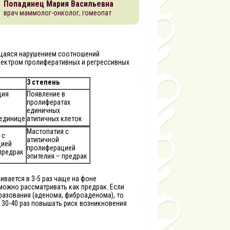
Попадинец Мария Васильевна
врач маммолог-онколог, гомеопат
ющаяся нарушением соотношений
пектром пролиферативных и регрессивных
3 степень
ция
Появление в
пролифератах
единичных
единице
атипичных клеток
Мастопатия с
 с
атипичной
цией
пролиферацией
предрак
эпителия – предрак
вается в 3-5 раз чаще на фоне
можно рассматривать как предрак. Если
разования (аденома, фиброаденома), то
в 30-40 раз повышать риск возникновения