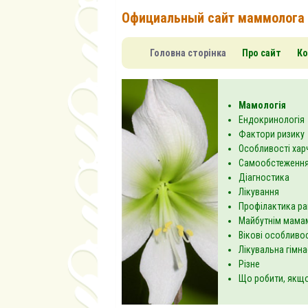
Официальный сайт маммолога
Головна сторінка
Про сайт
Ко
Мамологія
Ендокринологія
Фактори ризику
Особливості хар
Самообстеження
Діагностика
Лікування
Профілактика ра
Майбутнім мама
Вікові особливос
Лікувальна гімн
Різне
Що робити, якщо.