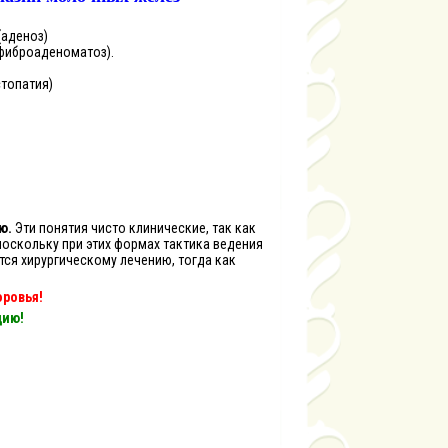
(аденоз)
фиброаденоматоз).
топатия)
ю.
Эти понятия чисто клинические, так как
поскольку при этих формах тактика ведения
ся хирургическому лечению, тогда как
ровья!
цию!