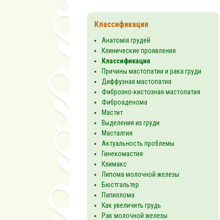
Классификация
Анатомія грудей
Клинические проявления
Классификация
Причины мастопатии и рака груди
Диффузная мастопатия
Фиброзно-кистозная мастопатия
Фиброаденома
Мастит
Выделения из груди
Масталгия
Актуальность проблемы
Гинекомастия
Климакс
Липома молочной железы
Бюстгальтер
Папиллома
Как увеличить грудь
Рак молочной железы