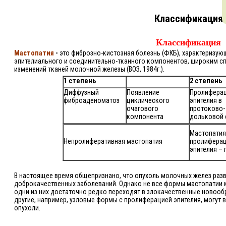
Классификация
Классификация
Мастопатия
-
это фиброзно-кистозная болезнь (ФКБ), характеризу
эпителиального и соединительно-тканного компонентов, широким с
изменений тканей молочной железы (ВОЗ, 1984г.).
1 степень
2 степень
Диффузный
Появление
Пролифера
фиброаденоматоз
циклического
эпителия в
очагового
протоково-
компонента
дольковой 
Мастопатия
Непролиферативная мастопатия
пролифера
эпителия – 
В настоящее время общепризнано, что опухоль молочных желез разви
доброкачественных заболеваний. Однако не все формы мастопатии 
одни из них достаточно редко переходят в злокачественные новооб
другие, например, узловые формы с пролиферацией эпителия, могут 
опухоли.