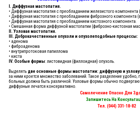
I. Диффузная мастопатия.
• Диффузная мастопатия с преобладанием железистого компонента 
• Диффузная мастопатия с преобладанием фиброзного компонента (
• Диффузная мастопатия с преобладанием кистозного компонента.
• Смешанная форма диффузной мастопатии (фиброзно-кистозная мас
II. Узловая мастопатия.
III. Доброкачественные опухоли и опухолеподобные процессы:
• аденома
• фиброаденома
• внутрипротоковая папиллома
• киста
IV. Особые формы
: листовидная (филлоидная) опухоль.
Выделять
две основные формы мастопатии: диффузную и узлову
за ними кроется множество заболеваний. Такое разделение удобно, 
больных должна быть различной. Узловые формы обычно подвергают
диффузные лечатся консервативно.
Самолечение Опасно Для Здо
Запишитесь На Консульта
Тел. (044) 331-18-82