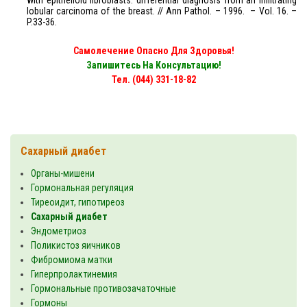
with epithelioid fibroblasts: differential diagnosis from an infiltrating
lobular carcinoma of the breast. // Ann Pathol. – 1996.
– Vol. 16. –
P.33-36.
Самолечение Опасно Для Здоровья!
Запишитесь На Консультацию!
Тел. (044) 331-18-82
Сахарный диабет
Органы-мишени
Гормональная регуляция
Тиреоидит, гипотиреоз
Сахарный диабет
Эндометриоз
Поликистоз яичников
Фибромиома матки
Гиперпролактинемия
Гормональные противозачаточные
Гормоны