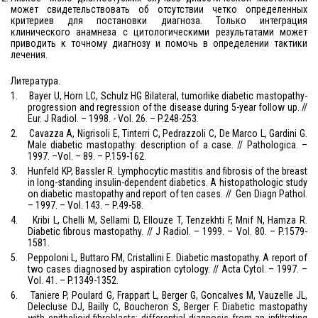
может свидетельствовать об отсутствии четко определенных
критериев для постановки диагноза. Только интеграция
клинического анамнеза с цитологическими результатами может
приводить к точному диагнозу и помочь в определении тактики
лечения.
Литература.
1.
Bayer U, Horn LC, Schulz HG Bilateral, tumorlike diabetic mastopathy-
progression and regression of the disease during 5-year follow up.
//
Eur.
J Radiol. – 1998. - Vol. 26. – P.248-253.
2.
Cavazza A, Nigrisoli E, Tinterri C, Pedrazzoli C, De Marco L, Gardini G.
Male diabetic mastopathy: description of a case. // Pathologica. –
1997. –Vol. – 89. – P.159-162.
3.
Hunfeld KP, Bassler R. Lymphocytic mastitis and fibrosis of the breast
in long-standing insulin-dependent diabetics. A histopathologic study
on diabetic mastopathy and report of ten cases. //
Gen Diagn Pathol.
– 1997. – Vol. 143. – P.49-58.
4.
Kribi L, Chelli M, Sellami D, Ellouze T, Tenzekhti F, Mnif N, Hamza R.
Diabetic fibrous mastopathy. // J Radiol. – 1999. – Vol. 80. – P.1579-
1581.
5.
Peppoloni L, Buttaro FM, Cristallini E. Diabetic mastopathy. A report of
two cases diagnosed by aspiration cytology. // Acta Cytol. – 1997. –
Vol. 41. – P.1349-1352.
6.
Taniere P, Poulard G, Frappart L, Berger G, Goncalves M, Vauzelle JL,
Delecluse DJ, Bailly C, Boucheron S, Berger F. Diabetic mastopathy