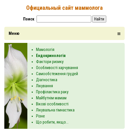
Официальный сайт маммолога
Поиск
Найти
Меню
Мамологія
Ендокринологія
Фактори ризику
Особливості харчування
Самообстеження грудей
Діагностика
Лікування
Профілактика раку
Майбутнім мамам
Вікові особливості
Лікувальна гімнастика
Різне
Що робити, якщо...