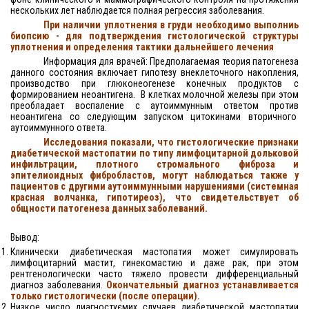
нескольких лет наблюдается полная регрессия заболевания.
При наличии уплотнения в груди необходимо выполниь
биопсию - для подтверждения гистологической структуры
уплотнения и определения тактики дальнейшего лечения
Информация для врачей: Предполагаемая теория патогенеза
данного состояния включает гипотезу внеклеточного накопления,
производство при глюконеогенезе конечных продуктов с
формированием неоантигена.
B клетках молочной железы при этом
преобладает воспаление с аутоиммунным ответом против
неоантигена со следующим запуском цитокинами вторичного
аутоиммунного ответа.
Исследования показали, что гистологические признаки
диабетической мастопатии по типу
лимфоцитарной дольковой
инфильтрации, плотного стромального фиброза и
эпителиоидных фибробластов, могут наблюдаться также у
пациентов с другими аутоиммунными нарушениями (системная
красная волчанка, гипотиреоз), что свидетельствует об
общности патогенеза данных заболеваний.
Вывод:
Клинически диабетическая мастопатия может симулировать
лимфоцитарний мастит, гинекомастию и даже рак, при этом
рентгенологически часто тяжело провести дифференциальный
диагноз заболевания.
Окончательный диагноз устанавливается
только гистологически (после операции).
Низкое число диагностуємих случаев диабетической мастопатии