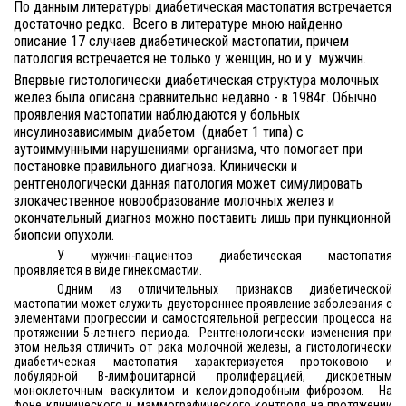
По данным литературы диабетическая мастопатия встречается
достаточно редко.
Всего в литературе мною найденно
описание 17 случаев диабетической мастопатии, причем
патология встречается не только у женщин, но и у
мужчин.
Впервые гистологически диабетическая структура молочных
желез была описана сравнительно недавно - в 1984г. Обычно
проявления мастопатии наблюдаются у больных
инсулинозависимым диабетом
(диабет 1 типа) с
аутоиммунными нарушениями организма, что помогает при
постановке правильного диагноза. Клинически и
рентгенологически данная патология может симулировать
злокачественное новообразование молочных желез и
окончательный диагноз можно поставить лишь при пункционной
биопсии опухоли.
У мужчин-пациентов диабетическая мастопатия
проявляется в виде гинекомастии.
Одним из отличительных признаков диабетической
мастопатии может служить двустороннее проявление заболевания с
элементами прогрессии и самостоятельной регрессии процесса на
протяжении 5-летнего периода.
Рентгенологически изменения при
этом нельзя отличить от рака молочной железы, а гистологически
диабетическая мастопатия характеризуется протоковою и
лобулярной В-лимфоцитарной пролиферацией, дискретным
моноклеточным васкулитом и келоидоподобным фиброзом.
На
фоне клинического и маммографического контроля на протяжении