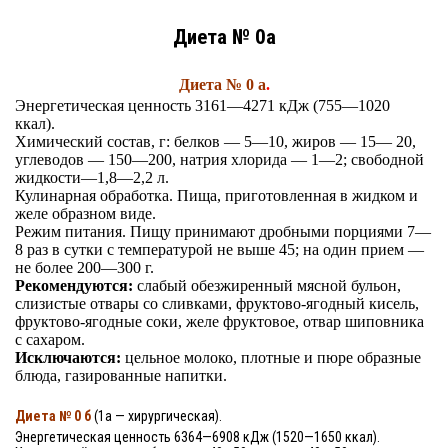
Диета № 0а
Диета № 0 а
.
Энергетическая ценность 3161—4271 кДж (755—1020
ккал).
Химический состав, г: белков — 5—10, жиров — 15— 20,
углеводов — 150—200, натрия хлорида — 1—2; свободной
жидкости—1,8—2,2 л.
Кулинарная обработка. Пища, приготовленная в жидком и
желе образном виде.
Режим питания. Пищу принимают дробными порциями 7—
8 раз в сутки с температурой не выше 45; на один прием —
не более 200—300 г.
Рекомендуются:
слабый обезжиренный мясной бульон,
слизистые отвары со сливками, фруктово-ягодный кисель,
фруктово-ягодные соки, желе фруктовое, отвар шиповника
с сахаром.
Исключаются:
цельное молоко, плотные и пюре образные
блюда, газированные напитки.
Диета № 0 б
(1а — хирургическая).
Энергетическая ценность 6364—6908 кДж (1520—1650 ккал).