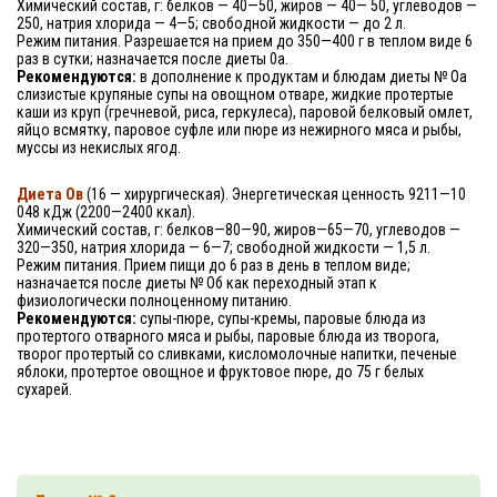
Химический состав, г: белков — 40—50, жиров — 40— 50, углеводов —
250, натрия хлорида — 4—5; свободной жидкости — до
2 л
.
Режим питания. Разрешается на прием до 350—400 г в теплом виде 6
раз в сутки; назначается после диеты 0а.
Рекомендуются:
в дополнение к продуктам и блюдам диеты № Оа
слизистые крупяные супы на овощном отваре, жидкие протертые
каши из круп (гречневой, риса, геркулеса), паровой белковый омлет,
яйцо всмятку, паровое суфле или пюре из нежирного мяса и рыбы,
муссы из некислых ягод.
Диета Ов
(16 — хирургическая). Энергетическая ценность 9211—10
048 кДж (2200—2400 ккал).
Химический состав, г: белков—80—90, жиров—65—70, углеводов —
320—350, натрия хлорида — 6—7; свободной жидкости —
1,5 л
.
Режим питания. Прием пищи до 6 раз в день в теплом виде;
назначается после диеты № Об как переходный этап к
физиологически полноценному питанию.
Рекомендуются:
супы-пюре, супы-кремы, паровые блюда из
протертого отварного мяса и рыбы, паровые блюда из творога,
творог протертый со сливками, кисломолочные напитки, печеные
яблоки, протертое овощное и фруктовое пюре, до
75 г
белых
сухарей.