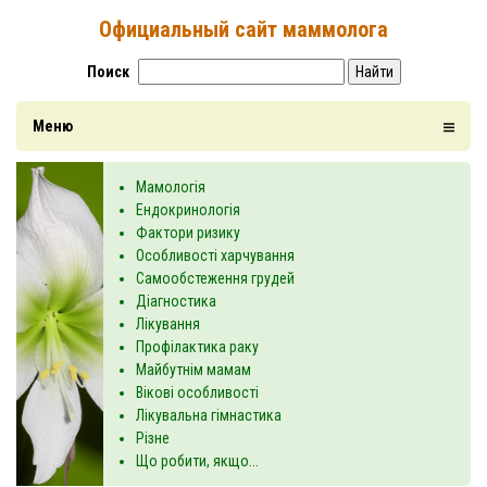
Официальный сайт маммолога
Поиск
Найти
Меню
Мамологія
Ендокринологія
Фактори ризику
Особливості харчування
Самообстеження грудей
Діагностика
Лікування
Профілактика раку
Майбутнім мамам
Вікові особливості
Лікувальна гімнастика
Різне
Що робити, якщо...