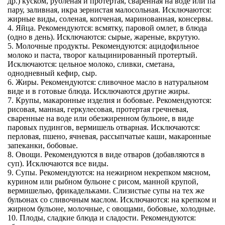
др.) куском, рубленая и протертая, сваренная на воде или па
пару, заливная, икра зернистая малосольная. Исключаются:
жирные виды, соленая, копченая, маринованная, консервы.
4. Яйца. Рекомендуются: всмятку, паровой омлет, в блюда
(одно в день). Исключаются: сырые, жареные, вкрутую.
5. Молочные продукты. Рекомендуются: ацидофильное
молоко и паста, творог кальцинированный протертый.
Исключаются: цельное молоко, сливки, сметана,
однодневный кефир, сыр.
6. Жиры. Рекомендуются: сливочное масло в натуральном
виде и в готовые блюда. Исключаются другие жиры.
7. Крупы, макаронные изделия и бобовые. Рекомендуются:
рисовая, манная, геркулесовая, протертая гречневая,
сваренные на воде или обезжиренном бульоне, в виде
паровых пудингов, вермишель отварная. Исключаются:
перловая, пшено, ячневая, рассыпчатые каши, макаронные
запеканки, бобовые.
8. Овощи. Рекомендуются в виде отваров (добавляются в
суп). Исключаются все виды.
9. Супы. Рекомендуются: на нежирном некрепком мясном,
курином или рыбном бульоне с рисом, манной крупой,
вермишелью, фрикадельками. Слизистые супы на тех же
бульонах со сливочным маслом. Исключаются: на крепком и
жирном бульоне, молочные, с овощами, бобовые, холодные.
10. Плоды, сладкие блюда и сладости. Рекомендуются: