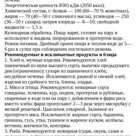
Энергетическая ценность 8583 кДж (2050 ккал).
Химический состав, г: белков — 100 (60—70 % животных),
жиров — 70 (40—50 г сливочного масла), углеводов — 250
(30—50 г сахара); натрия хлорида — 8—10; свободной
жидкости —
1,5 л
.
Кулинарная обработка. Пищу варят, готовят на пару и
используют в жидком, пюрированном и протертом виде.
Режим питания. Дробный прием пищи в теплом виде до 5—
6 раз в сутки при соблюдении постельного режима.
Рекомендуемые и исключаемые продукты и блюда
1. Хлеб и. мучные изделия. Рекомендуются: хлеб
пшеничный из муки высшего сорта, выпечки предыдущего
дня (ограниченно); сухари из пшеничного хлеба;
несдобное печенье. Исключаются: ржаной и свежий хлеб;
изделия из сдобного теста, блины, оладьи.
2. Мясо и птица. Рекомендуются: нежирные сорта
говядины, телятины, кур, индеек, протертые и рубленые,
сваренные в воде или на пару с добавлением в фарш риса
вместо хлеба; фарш пропускают 2—3 раза через мясорубку с
мелкой решеткой. Цыпленок отварной. Заливное из
протертого мяса. Исключаются: жирные сорта, баранина,
свинина, гусь, утка, тушеное и жареное куском, колбасы,
ветчина, копчености, консервы.
3. Рыба. Рекомендуются: нежирная (судак, окунь, сазан и