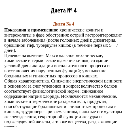
Диета № 4
Диета № 4
Показания к применению:
хронические колиты и
энтероколиты в фазе обострения: острый гастроэнтероколит
в начале заболевания (после голодных дней); дизентерия,
брюшиной тиф, туберкулез кишок (в течение первых 5—7
дней).
Целевое назначение. Максимальное механическое,
химическое и термическое щажение кишок; создание
условий для ликвидации воспалительного процесса и
восстановления нарушенных функций; уменьшение
бродильных и гнилостных процессов в кишках.
Общая характеристика. Снижение энергетической ценности
в основном за счет углеводов и жиров; количество белков
соответствует физиологической норме; сниженное
содержание натрия хлорида. Исключаются механические,
химические и термические раздражители, продукты,
способствующие бродильным и гнилостным процессам в
кишках, трудноперевариваемая пища, сильные стимуляторы
желчеотделения, секреторной функции желудка и
поджелудочной железы, а также вещества, раздражающие
печень.