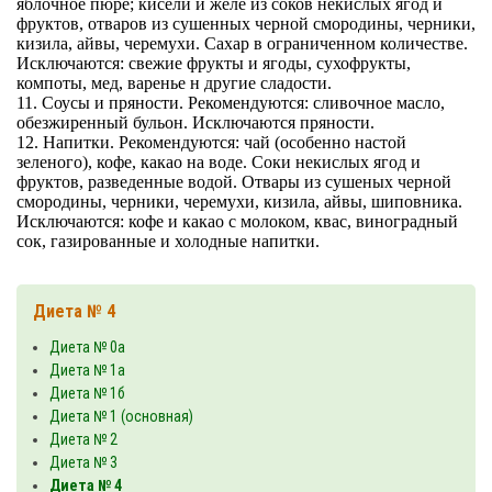
яблочное пюре; кисели и желе из соков некислых ягод и
фруктов, отваров из сушенных черной смородины, черники,
кизила, айвы, черемухи. Сахар в ограниченном количестве.
Исключаются: свежие фрукты и ягоды, сухофрукты,
компоты, мед, варенье н другие сладости.
11. Соусы и пряности. Рекомендуются: сливочное масло,
обезжиренный бульон. Исключаются пряности.
12. Напитки. Рекомендуются: чай (особенно настой
зеленого), кофе, какао на воде. Соки некислых ягод и
фруктов, разведенные водой. Отвары из сушеных черной
смородины, черники, черемухи, кизила, айвы, шиповника.
Исключаются: кофе и какао с молоком, квас, виноградный
сок, газированные и холодные напитки.
Диета № 4
Диета № 0а
Диета № 1а
Диета № 1б
Диета № 1 (основная)
Диета № 2
Диета № 3
Диета № 4