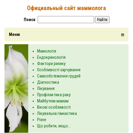
Официальный сайт маммолога
Поиск
Найти
Меню
Мамологія
Ендокринологія
Фактори ризику
Особливості харчування
Самообстеження грудей
Діагностика
Лікування
Профілактика раку
Майбутнім мамам
Вікові особливості
Лікувальна гімнастика
Різне
Що робити, якщо...