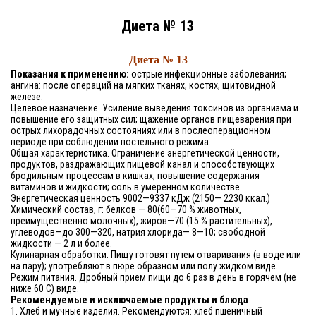
Диета № 13
Диета № 13
Показания к применению:
острые инфекционные заболевания;
ангина: после операций на мягких тканях, костях, щитовидной
железе.
Целевое назначение. Усиление выведения токсинов из организма и
повышение его защитных сил; щажение органов пищеварения при
острых лихорадочных состояниях или в послеоперационном
периоде при соблюдении постельного режима.
Общая характеристика. Ограничение энергетической ценности,
продуктов, раздражающих пищевой канал и способствующих
бродильным процессам в кишках; повышение содержания
витаминов и жидкости; соль в умеренном количестве.
Энергетическая ценность 9002—9337 кДж (2150— 2230 ккал.)
Химический состав, г: белков — 80(60—70 % животных,
преимущественно молочных), жиров—70 (15 % растительных),
углеводов—до 300—320, натрия хлорида— 8—10; свободной
жидкости —
2 л
и более.
Кулинарная обработки. Пищу готовят путем отваривания (в воде или
на пару); употребляют в пюре образном или полу жидком виде.
Режим питания. Дробный прием пищи до 6 раз в день в горячем (не
ниже 60 С) виде.
Рекомендуемые и исключаемые продукты и блюда
1. Хлеб и мучные изделия. Рекомендуются: хлеб пшеничный