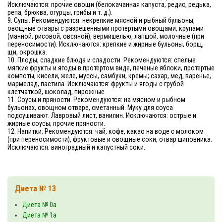
Исключаются: прочие овощи (белокачанная капуста, редис, редька,
репа, брюква, огурцы, грибы и т. д.).
9. Супы. Рекомендуются: некрепкие мясной и рыбный бульоны,
овощные отвары с разрешенными протертыми овощами, крупами
(манной, рисовой, овсяной), вермишелью, лапшой, молочные (при
переносимости). Исключаются: крепкие и жирные бульоны, борщ,
щи, окрошка.
10. Плоды, сладкие блюда и сладости. Рекомендуются: спелые
мягкие фрукты и ягоды в протертом виде, печеные яблоки, протертые
компоты, кисели, желе, муссы, самбуки, кремы; сахар, мед, варенье,
мармелад, пастила. Исключаются: фрукты и ягоды с грубой
клетчаткой, шоколад, пирожные.
11. Соусы и пряности. Рекомендуются: на мясном и рыбном
бульонах, овощном отваре, сметанный. Муку для соуса
подсушивают. Лавровый лист, ванилин. Исключаются: острые и
жирные соусы; прочие пряности.
12. Напитки. Рекомендуются: чай, кофе, какао на воде с молоком
(при переносимости), фруктовые и овощные соки, отвар шиповника.
Исключаются: виноградный и капустный соки.
Диета № 13
Диета № 0а
Диета № 1а