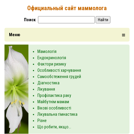
Официальный сайт маммолога
Поиск
Найти
Меню
Мамологія
Ендокринологія
Фактори ризику
Особливості харчування
Самообстеження грудей
Діагностика
Лікування
Профілактика раку
Майбутнім мамам
Вікові особливості
Лікувальна гімнастика
Різне
Що робити, якщо...