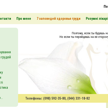
По
нтакти
Про мене
7 заповедей здоровья груди
Розумні лікарі
Поэтому, если ты будешь на
Но если ты перейдешь на ее сторону
чування
 грудей
ку
м
ті
астика
..
Телефоны: (098) 592-35-80, (044) 331-18-82