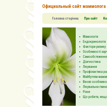
Официальный сайт маммолога
Головна сторінка
Про сайт
Ко
Мамологія
Ендокринологія
Фактори ризику
Особливості хар
Самообстеження
Діагностика
Лікування
Профілактика ра
Майбутнім мама
Вікові особливос
Лікувальна гімн
Різне
Що робити, якщо.