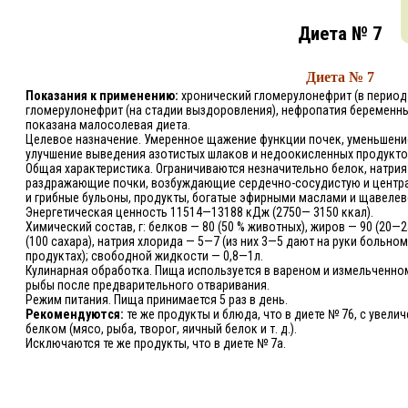
Диета № 7
Диета № 7
Показания к применению:
хронический гломерулонефрит (в период 
гломерулонефрит (на стадии выздоровления), нефропатия беременных
показана малосолевая диета.
Целевое назначение. Умеренное щажение функции почек, уменьшение
улучшение выведения азотистых шлаков и недоокисленных продукто
Общая характеристика. Ограничиваются незначительно белок, натрия
раздражающие почки, возбуждающие сердечно-сосудистую и центра
и грибные бульоны, продукты, богатые эфирными маслами и щавелев
Энергетическая ценность 11514—13188 кДж (2750— 3150 ккал).
Химический состав, г: белков — 80 (50 % животных), жиров — 90 (20—
(100 сахара), натрия хлорида — 5—7 (из них 3—5 дают на руки больно
продуктах); свободной жидкости — 0,8—1л.
Кулинарная обработка. Пища используется в вареном и измельченно
рыбы после предварительного отваривания.
Режим питания. Пища принимается 5 раз в день.
Рекомендуются:
те же продукты и блюда, что в диете № 76, с увел
белком (мясо, рыба, творог, яичный белок и т. д.).
Исключаются те же продукты, что в диете № 7а.